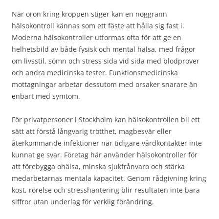
När oron kring kroppen stiger kan en noggrann
hälsokontroll kännas som ett fäste att hålla sig fast i.
Moderna hälsokontroller utformas ofta för att ge en
helhetsbild av både fysisk och mental hälsa, med frågor
om livsstil, sömn och stress sida vid sida med blodprover
och andra medicinska tester. Funktionsmedicinska
mottagningar arbetar dessutom med orsaker snarare än
enbart med symtom.
För privatpersoner i Stockholm kan hälsokontrollen bli ett
sätt att förstå långvarig trötthet, magbesvär eller
återkommande infektioner när tidigare vårdkontakter inte
kunnat ge svar. Företag här använder hälsokontroller för
att förebygga ohälsa, minska sjukfrånvaro och stärka
medarbetarnas mentala kapacitet. Genom rådgivning kring
kost, rörelse och stresshantering blir resultaten inte bara
siffror utan underlag för verklig förändring.