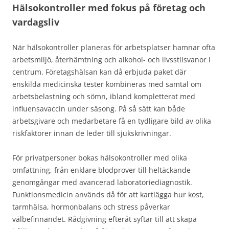
Hälsokontroller med fokus på företag och
vardagsliv
När hälsokontroller planeras för arbetsplatser hamnar ofta
arbetsmiljö, återhämtning och alkohol- och livsstilsvanor i
centrum. Företagshälsan kan då erbjuda paket där
enskilda medicinska tester kombineras med samtal om
arbetsbelastning och sömn, ibland kompletterat med
influensavaccin under säsong. På så sätt kan både
arbetsgivare och medarbetare få en tydligare bild av olika
riskfaktorer innan de leder till sjukskrivningar.
För privatpersoner bokas hälsokontroller med olika
omfattning, från enklare blodprover till heltäckande
genomgångar med avancerad laboratoriediagnostik.
Funktionsmedicin används då för att kartlägga hur kost,
tarmhälsa, hormonbalans och stress påverkar
välbefinnandet. Rådgivning efteråt syftar till att skapa