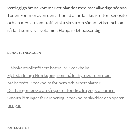
Vardagliga ämne kommer att blandas med mer allvarliga sådana.
Tonen kommer även den att pendla mellan knastertorr seriositet
och en mer lättsam träff. Vi ska skriva om sådant vi kan och om
sådant som vi vill veta mer. Hoppas det passar dig!
SENASTE INLÄGGEN
Hälsokontroller för ett bättre liv i Stockholm
Flyttstädning i Norrköping som håller hyresvärden nöjd
Möbeltvätt i Stockholm för hem och arbetsplatser
Det här gör förskolan så speciell för de allra yngsta barnen
Smarta lösningar för dränering i Stockholm skyddar och sparar
pengar
KATEGORIER