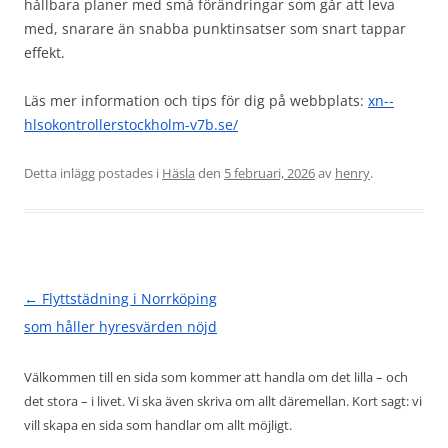
hållbara planer med små förändringar som går att leva
med, snarare än snabba punktinsatser som snart tappar
effekt.
Läs mer information och tips för dig på webbplats:
xn--
hlsokontrollerstockholm-v7b.se/
Detta inlägg postades i
Häsla
den
5 februari, 2026
av
henry
.
Inläggsnavigering
←
Flyttstädning i Norrköping
som håller hyresvärden nöjd
Välkommen till en sida som kommer att handla om det lilla – och
det stora – i livet. Vi ska även skriva om allt däremellan. Kort sagt: vi
vill skapa en sida som handlar om allt möjligt.