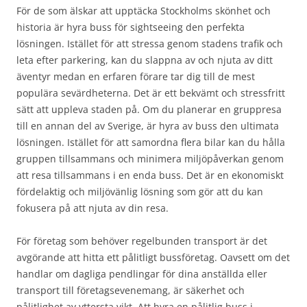
För de som älskar att upptäcka Stockholms skönhet och
historia är hyra buss för sightseeing den perfekta
lösningen. Istället för att stressa genom stadens trafik och
leta efter parkering, kan du slappna av och njuta av ditt
äventyr medan en erfaren förare tar dig till de mest
populära sevärdheterna. Det är ett bekvämt och stressfritt
sätt att uppleva staden på. Om du planerar en gruppresa
till en annan del av Sverige, är hyra av buss den ultimata
lösningen. Istället för att samordna flera bilar kan du hålla
gruppen tillsammans och minimera miljöpåverkan genom
att resa tillsammans i en enda buss. Det är en ekonomiskt
fördelaktig och miljövänlig lösning som gör att du kan
fokusera på att njuta av din resa.
För företag som behöver regelbunden transport är det
avgörande att hitta ett pålitligt bussföretag. Oavsett om det
handlar om dagliga pendlingar för dina anställda eller
transport till företagsevenemang, är säkerhet och
pålitlighet av yttersta vikt. Att hyra en pålitlig buss i