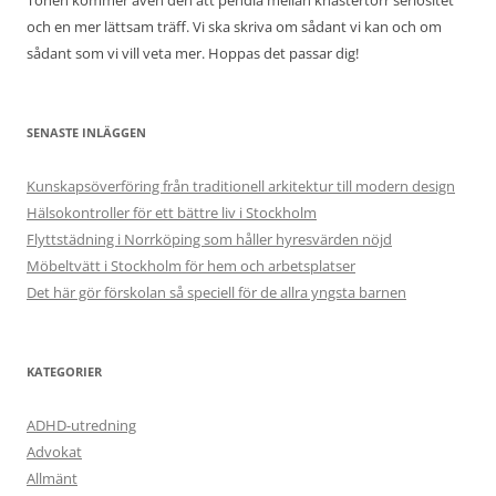
Tonen kommer även den att pendla mellan knastertorr seriositet
och en mer lättsam träff. Vi ska skriva om sådant vi kan och om
sådant som vi vill veta mer. Hoppas det passar dig!
SENASTE INLÄGGEN
Kunskapsöverföring från traditionell arkitektur till modern design
Hälsokontroller för ett bättre liv i Stockholm
Flyttstädning i Norrköping som håller hyresvärden nöjd
Möbeltvätt i Stockholm för hem och arbetsplatser
Det här gör förskolan så speciell för de allra yngsta barnen
KATEGORIER
ADHD-utredning
Advokat
Allmänt